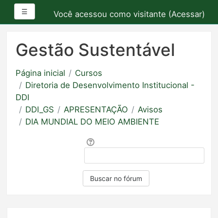
Painel lateral
☰
Você acessou como visitante (
Acessar
)
Ir
para
Gestão Sustentável
o
conteúdo
Página inicial
Cursos
principal
Diretoria de Desenvolvimento Institucional -
DDI
DDI_GS
APRESENTAÇÃO
Avisos
DIA MUNDIAL DO MEIO AMBIENTE
Buscar
Buscar no fórum