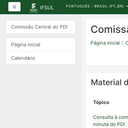
PORTUGUÊS - BRASIL ‎(PT_BR)‎
Painel lateral
☰
IFSUL
Ir
para
Comissã
Comissão Central do PDI
o
conteúdo
Página inicial
C
Página inicial
principal
Calendário
Material 
Tópico
Consulta à com
minuta do PDI