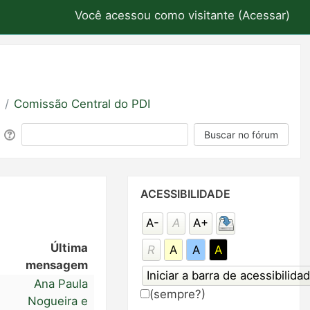
Você acessou como visitante (
Acessar
)
Comissão Central do PDI
Buscar
Buscar no fórum
Pular
ACESSIBILIDADE
Acessibilidade
A-
A
A+
Última
R
A
A
A
mensagem
Ana Paula
(sempre?)
Nogueira e