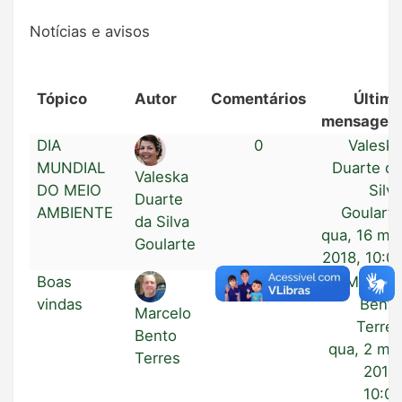
Notícias e avisos
Tópico
Autor
Comentários
Últim
mensage
DIA
0
Valesk
MUNDIAL
Duarte d
Valeska
DO MEIO
Silv
Duarte
AMBIENTE
Goulart
da Silva
qua, 16 ma
Goularte
2018, 10:0
Boas
0
Marcel
vindas
Bent
Marcelo
Terre
Bento
qua, 2 ma
Terres
2018
10:0