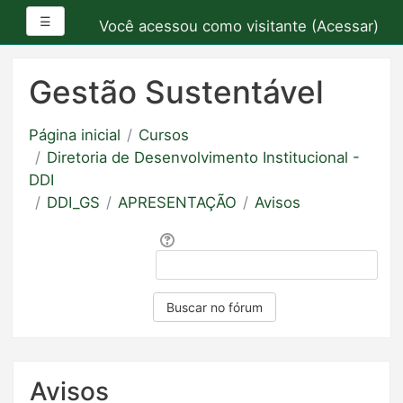
Painel lateral
☰
Você acessou como visitante (
Acessar
)
Ir
para
Gestão Sustentável
o
conteúdo
Página inicial
Cursos
principal
Diretoria de Desenvolvimento Institucional -
DDI
DDI_GS
APRESENTAÇÃO
Avisos
Buscar
Buscar no fórum
Avisos