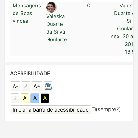
Mensagens
0
Valesk
de Boas
Duarte d
Valeska
vindas
Silv
Duarte
Goulart
da Silva
sex, 20 ab
Goularte
2018
16:5
Pular
ACESSIBILIDADE
Acessibilidade
A-
A
A+
R
A
A
A
(sempre?)