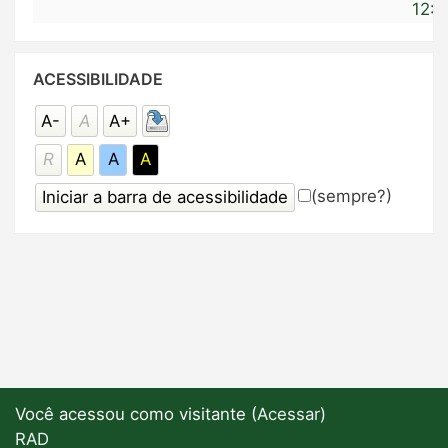
12:1
Pular
ACESSIBILIDADE
Acessibilidade
A-
A
A+
R
A
A
A
(sempre?)
Você acessou como visitante (
Acessar
)
RAD