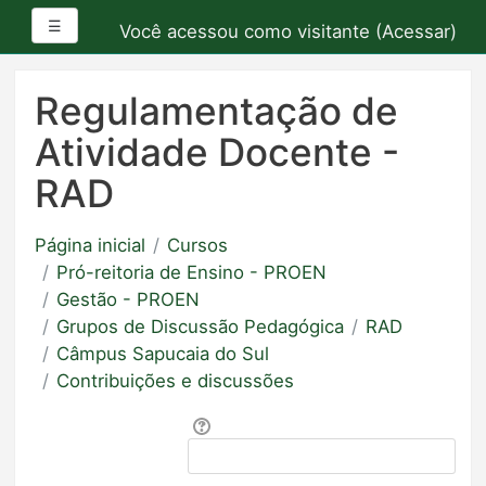
Painel lateral
☰
Você acessou como visitante (
Acessar
)
Ir
para
Regulamentação de
o
Atividade Docente -
conteúdo
principal
RAD
Página inicial
Cursos
Pró-reitoria de Ensino - PROEN
Gestão - PROEN
Grupos de Discussão Pedagógica
RAD
Câmpus Sapucaia do Sul
Contribuições e discussões
Buscar