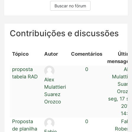
Buscar no fórum
Contribuições e discussões
Tópico
Autor
Comentários
Últim
mensage
proposta
0
Ale
tabela RAD
Mulattier
Alex
Suare
Mulattieri
Orozc
Suarez
seg, 17 se
Orozco
2018
14:0
Proposta
0
Fabi
de planilha
Robert
Fabio