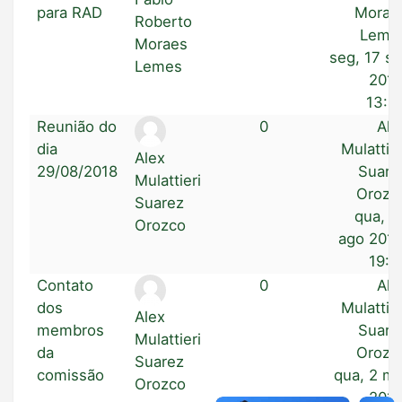
para RAD
Morae
Roberto
Leme
Moraes
seg, 17 se
Lemes
2018
13:4
Reunião do
0
Ale
dia
Mulattier
Alex
29/08/2018
Suare
Mulattieri
Orozc
Suarez
qua, 2
Orozco
ago 2018
19:0
Contato
0
Ale
dos
Mulattier
Alex
membros
Suare
Mulattieri
da
Orozc
Suarez
comissão
qua, 2 ma
Orozco
2018