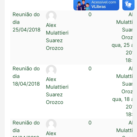
15:3
Reunião do
0
Ale
dia
Mulattier
Alex
25/04/2018
Suare
Mulattieri
Orozc
Suarez
qua, 25 ab
Orozco
2018
18:4
Reunião do
0
Ale
dia
Mulattier
Alex
18/04/2018
Suare
Mulattieri
Orozc
Suarez
qua, 18 ab
Orozco
2018
18:5
Reunião do
0
Ale
dia
Mulattier
Alex