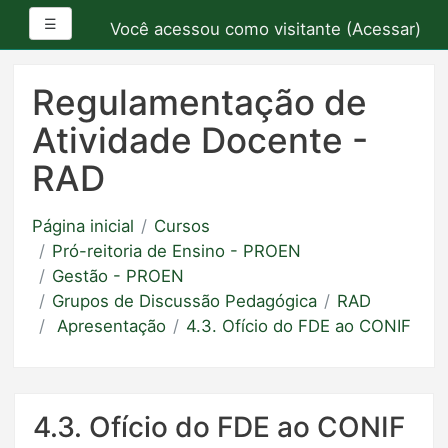
Painel lateral
☰
Você acessou como visitante (
Acessar
)
Ir
para
Regulamentação de
o
Atividade Docente -
conteúdo
principal
RAD
Página inicial
Cursos
Pró-reitoria de Ensino - PROEN
Gestão - PROEN
Grupos de Discussão Pedagógica
RAD
Apresentação
4.3. Ofício do FDE ao CONIF
4.3. Ofício do FDE ao CONIF