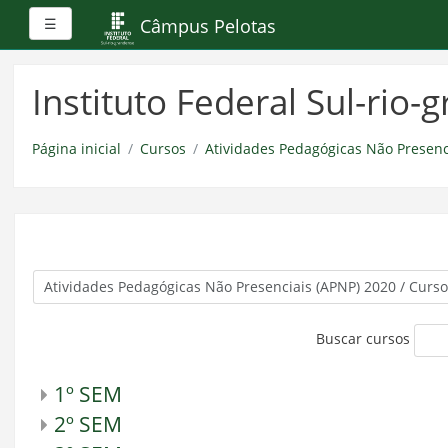
Painel lateral
Câmpus Pelotas
☰
Ir
para
Instituto Federal Sul-rio
o
conteúdo
principal
Página inicial
Cursos
Atividades Pedagógicas Não Presenc
Buscar cursos
1º SEM
2º SEM