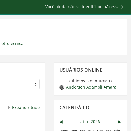
Você ainda não se identificou. (
Acessar
)
letrotécnica
Pular
USUÁRIOS ONLINE
Usuários
Online
(últimos 5 minutos: 1)
Anderson Adamoli Amaral
Pular
CALENDÁRIO
Expandir tudo
Calendário
◀︎
abril 2026
▶︎
Dom
Seg
Ter
Qua
Qui
Sex
Sáb