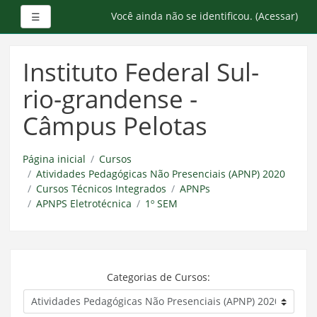
Painel lateral
Você ainda não se identificou. (
Acessar
)
☰
Ir
para
Instituto Federal Sul-
o
conteúdo
rio-grandense -
principal
Câmpus Pelotas
Página inicial
Cursos
Atividades Pedagógicas Não Presenciais (APNP) 2020
Cursos Técnicos Integrados
APNPs
APNPS Eletrotécnica
1º SEM
Categorias de Cursos: