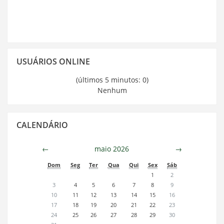
Pular
USUÁRIOS ONLINE
Usuários
Online
(últimos 5 minutos: 0)
Nenhum
Pular
CALENDÁRIO
Calendário
←
maio 2026
→
Dom
Seg
Ter
Qua
Qui
Sex
Sáb
1
2
3
4
5
6
7
8
9
10
11
12
13
14
15
16
17
18
19
20
21
22
23
24
25
26
27
28
29
30