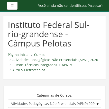
Painel lateral
Você ainda não se identificou. (
Acessar
)
☰
Ir
para
Instituto Federal Sul-
o
conteúdo
rio-grandense -
principal
Câmpus Pelotas
Página inicial
Cursos
Atividades Pedagógicas Não Presenciais (APNP) 2020
Cursos Técnicos Integrados
APNPs
APNPS Eletrotécnica
Categorias de Cursos: