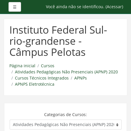
Painel lateral
Você ainda não se identificou. (
Acessar
)
☰
Ir
para
Instituto Federal Sul-
o
conteúdo
rio-grandense -
principal
Câmpus Pelotas
Página inicial
Cursos
Atividades Pedagógicas Não Presenciais (APNP) 2020
Cursos Técnicos Integrados
APNPs
APNPS Eletrotécnica
Categorias de Cursos: