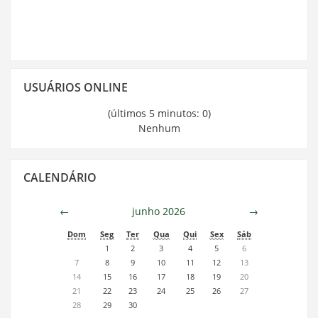
Pular
USUÁRIOS ONLINE
Usuários
Online
(últimos 5 minutos: 0)
Nenhum
Pular
CALENDÁRIO
Calendário
←
junho 2026
→
Dom
Seg
Ter
Qua
Qui
Sex
Sáb
1
2
3
4
5
6
7
8
9
10
11
12
13
14
15
16
17
18
19
20
21
22
23
24
25
26
27
28
29
30