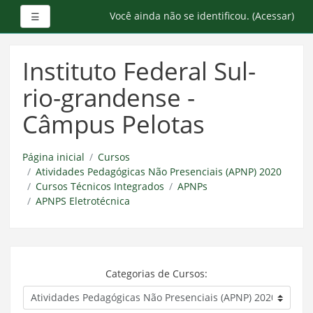
Painel lateral
Você ainda não se identificou. (
Acessar
)
☰
Ir
para
Instituto Federal Sul-
o
conteúdo
rio-grandense -
principal
Câmpus Pelotas
Página inicial
Cursos
Atividades Pedagógicas Não Presenciais (APNP) 2020
Cursos Técnicos Integrados
APNPs
APNPS Eletrotécnica
Categorias de Cursos: