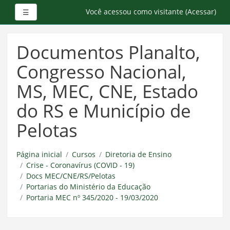
Painel lateral
Você acessou como visitante (
Acessar
)
☰
Ir
para
Documentos Planalto,
o
conteúdo
Congresso Nacional,
principal
MS, MEC, CNE, Estado
do RS e Município de
Pelotas
Página inicial
Cursos
Diretoria de Ensino
Crise - Coronavírus (COVID - 19)
Docs MEC/CNE/RS/Pelotas
Portarias do Ministério da Educação
Portaria MEC nº 345/2020 - 19/03/2020