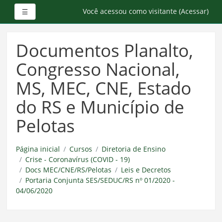
Painel lateral
Você acessou como visitante (
Acessar
)
☰
Ir
para
Documentos Planalto,
o
conteúdo
Congresso Nacional,
principal
MS, MEC, CNE, Estado
do RS e Município de
Pelotas
Página inicial
Cursos
Diretoria de Ensino
Crise - Coronavírus (COVID - 19)
Docs MEC/CNE/RS/Pelotas
Leis e Decretos
Portaria Conjunta SES/SEDUC/RS nº 01/2020 -
04/06/2020