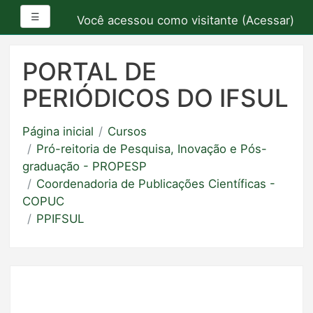
Painel lateral
☰
Você acessou como visitante (
Acessar
)
Ir
para
PORTAL DE
o
PERIÓDICOS DO IFSUL
conteúdo
principal
Página inicial
Cursos
Pró-reitoria de Pesquisa, Inovação e Pós-
graduação - PROPESP
Coordenadoria de Publicações Científicas -
COPUC
PPIFSUL