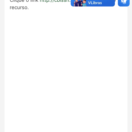
Clique o link
http://cbissn.ibict.br/
para abrir o
recurso.