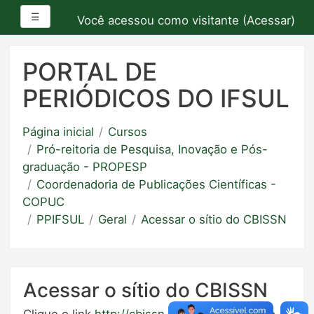
Painel lateral
☰
Você acessou como visitante (
Acessar
)
Ir
para
PORTAL DE
o
PERIÓDICOS DO IFSUL
conteúdo
principal
Página inicial
Cursos
Pró-reitoria de Pesquisa, Inovação e Pós-
graduação - PROPESP
Coordenadoria de Publicações Científicas -
COPUC
PPIFSUL
Geral
Acessar o sítio do CBISSN
Acessar o sítio do CBISSN