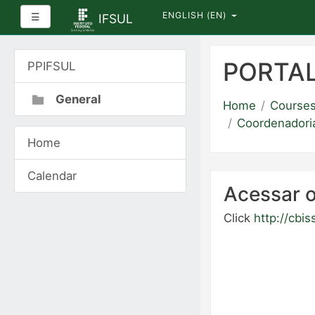
ENGLISH ‎(EN)‎
Side panel
☰
IFSUL
Skip
to
PORTAL
PPIFSUL
main
content
General
Home
Course
Coordenadoria
Home
Calendar
Acessar o
Click
http://cbiss