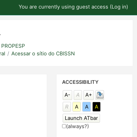
You are currently using guest access (
Log in
)
L
 - PROPESP
al
Acessar o sítio do CBISSN
Skip
ACCESSIBILITY
Accessibility
A-
A
A+
R
A
A
A
(always?)