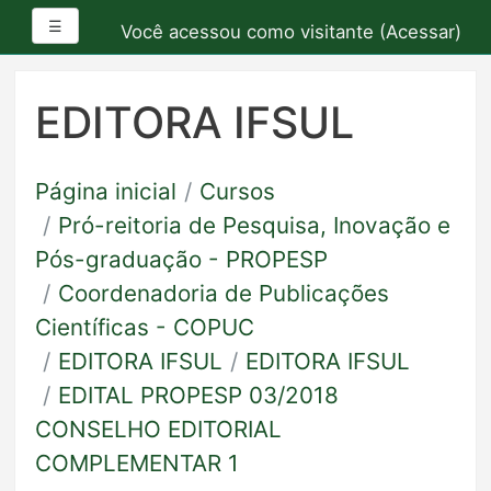
Painel lateral
☰
Você acessou como visitante (
Acessar
)
Ir
para
EDITORA IFSUL
o
conteúdo
principal
Página inicial
Cursos
Pró-reitoria de Pesquisa, Inovação e
Pós-graduação - PROPESP
Coordenadoria de Publicações
Científicas - COPUC
EDITORA IFSUL
EDITORA IFSUL
EDITAL PROPESP 03/2018
CONSELHO EDITORIAL
COMPLEMENTAR 1