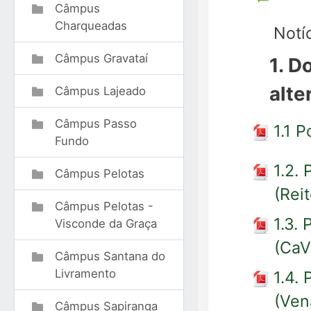
Câmpus
Charqueadas
Notí
Câmpus Gravataí
1.
Do
alte
Câmpus Lajeado
Câmpus Passo
1.1 
Fundo
1.2.
Câmpus Pelotas
(Reit
Câmpus Pelotas -
1.3.
Visconde da Graça
(CaV
Câmpus Santana do
Livramento
1.4.
(Ven
Câmpus Sapiranga