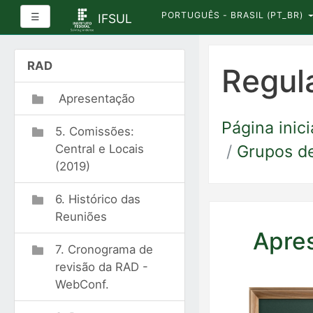
PORTUGUÊS - BRASIL ‎(PT_BR)‎
Painel lateral
☰
IFSUL
Ir
para
RAD
Regul
o
conteúdo
Apresentação
principal
Página inici
5. Comissões:
Grupos d
Central e Locais
(2019)
6. Histórico das
Reuniões
Apre
7. Cronograma de
revisão da RAD -
WebConf.