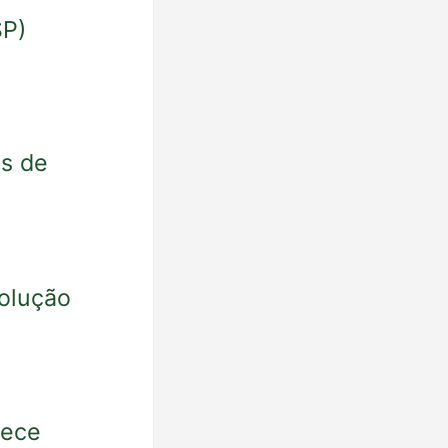
SP)
es de
solução
lece