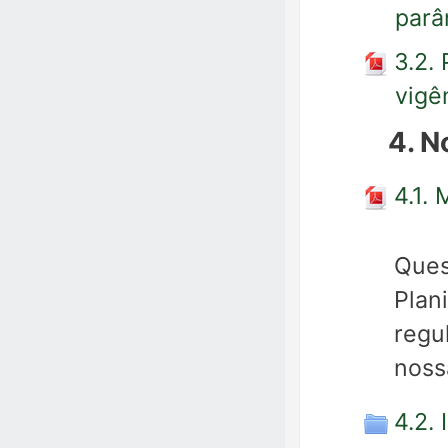
parâ
3.2.
vigê
4. N
4.1.
Ques
Plan
regu
noss
4.2.