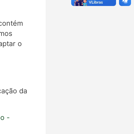
 contém
emos
aptar o
cação da
o -