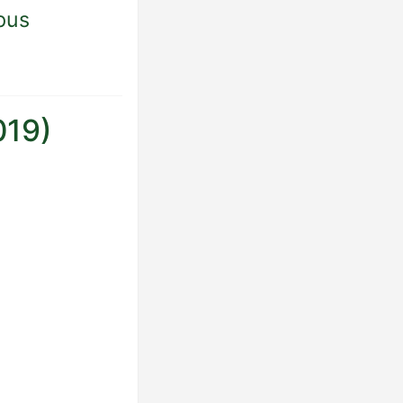
pus
019)