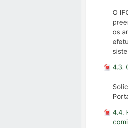
O IF
pree
os a
efet
sist
4.3.
Soli
Port
4.4.
comi