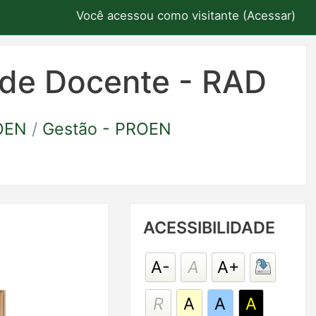
Você acessou como visitante (
Acessar
)
ade Docente - RAD
ROEN
Gestão - PROEN
Pular
ACESSIBILIDADE
Acessibilidade
A-
A
A+
R
A
A
A