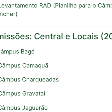
 Levantamento RAD (Planilha para o Câm
ncher)
missões: Central e Locais (2
 Câmpus Bagé
 Câmpus Camaquã
 Câmpus Charqueadas
 Câmpus Gravataí
 Câmpus Jaguarão