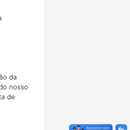
a
ão da
 do nosso
ta de