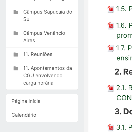
1.5.
Câmpus Sapucaia do
Sul
1.6.
Câmpus Venâncio
pror
Aires
1.7.
11. Reuniões
ensi
11. Apontamentos da
2. R
CGU envolvendo
carga horária
2.1.
CON
Página inicial
3. 
Calendário
3.1.