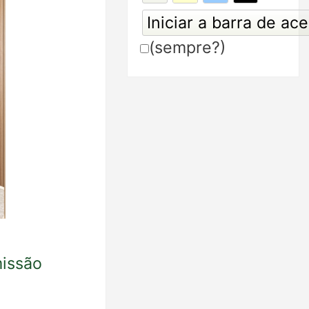
(sempre?)
issão