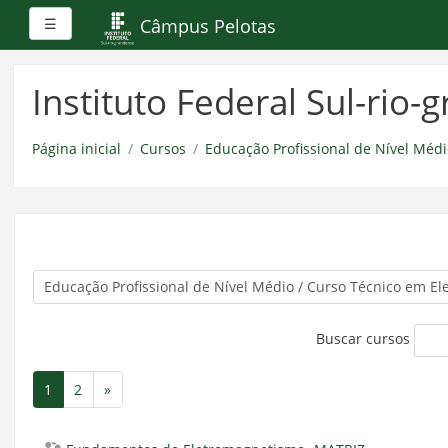
Painel lateral
Câmpus Pelotas
☰
Ir
para
Instituto Federal Sul-rio
o
conteúdo
principal
Página inicial
Cursos
Educação Profissional de Nível Médi
Buscar cursos
1
2
»
(atual)
Próximo