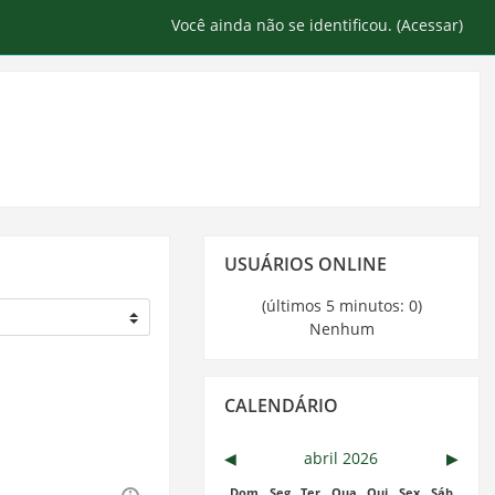
Você ainda não se identificou. (
Acessar
)
Pular
USUÁRIOS ONLINE
Usuários
Online
(últimos 5 minutos: 0)
Nenhum
Pular
CALENDÁRIO
Calendário
◀︎
abril 2026
▶︎
Dom
Seg
Ter
Qua
Qui
Sex
Sáb